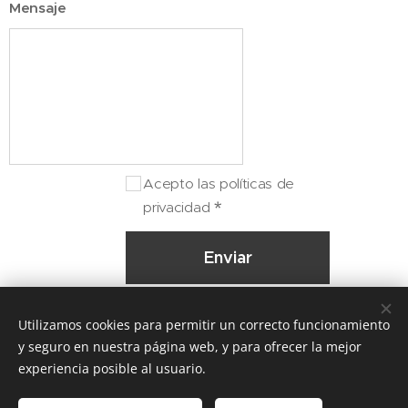
Mensaje
Acepto las políticas de
privacidad
Enviar
Utilizamos cookies para permitir un correcto funcionamiento
y seguro en nuestra página web, y para ofrecer la mejor
© 2019 LIC. ARIANA GAUNA - ROSARIO - FUNES - ARGENTINA |
experiencia posible al usuario.
MADRID - ESPAÑA | info@arianagauna.com
TODOS LOS DERECHO RESERVADOS - POLITICA DE PRIVACIDAD